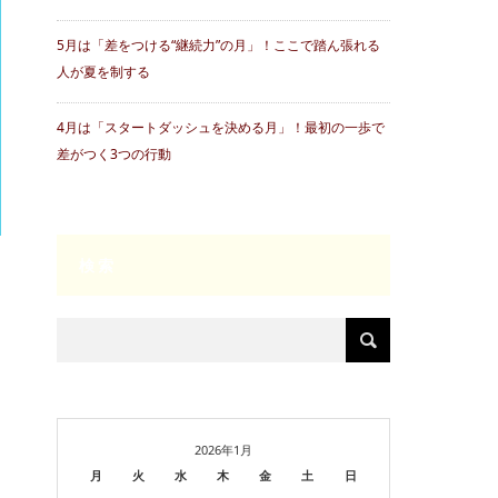
5月は「差をつける“継続力”の月」！ここで踏ん張れる
人が夏を制する
4月は「スタートダッシュを決める月」！最初の一歩で
差がつく3つの行動
検索
2026年1月
月
火
水
木
金
土
日