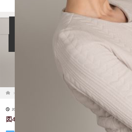
島袋尚美の就活相談
女性社長インタビュー
イベント情報
就活掲示板
お知らせ
ホーム
図4ヨコ
2020.02.26
図4ヨコ