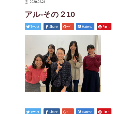
2020.02.26
アル-その２10
Tweet
Share
+1
Hatena
Pin it
Tweet
Share
+1
Hatena
Pin it