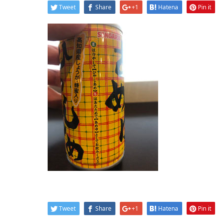
Tweet
Share
+1
Hatena
Pin it
Tweet
Share
+1
Hatena
Pin it