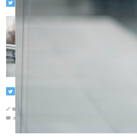
投稿者:
ナオミねぇさん（正式名：島袋尚美）
コメント:
0