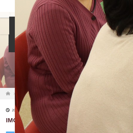
島袋尚美の就活相談
女性社長インタビュー
イベント情報
就活掲示板
お知らせ
ホーム
IMG_6198
2021.03.28
IMG_6198