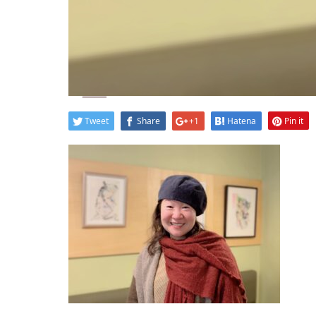
2021.03.3
S__88989702
Tweet
Share
+1
Hatena
Pin it