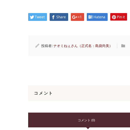
Tweet
Share
+1
Hatena
Pin it
投稿者:
ナオミねぇさん（正式名：島袋尚美）
コメント
コメント (0)