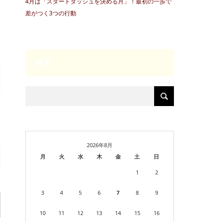
4月は「スタートダッシュを決める月」！最初の一歩で
差がつく3つの行動
検索
2026年8月
月
火
水
木
金
土
日
1
2
3
4
5
6
7
8
9
10
11
12
13
14
15
16