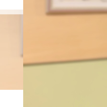
島袋尚美の就活相談
ホーム
S__88989702