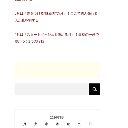
5月は「差をつける“継続力”の月」！ここで踏ん張れる
人が夏を制する
4月は「スタートダッシュを決める月」！最初の一歩で
差がつく3つの行動
検索
2026年8月
月
火
水
木
金
土
日