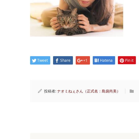
Tweet
Share
+1
Hatena
Pin it
投稿者:
ナオミねぇさん（正式名：島袋尚美）