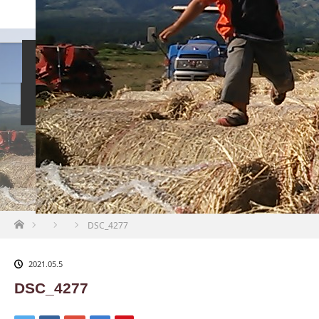
島袋尚美の就活相談
女性社長インタビュー
イベント情報
就活掲示板
お知らせ
ホーム
DSC_4277
2021.05.5
DSC_4277