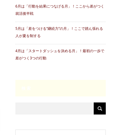
6月は「行動を結果につなげる月」！ここから差がつく
就活後半戦
5月は「差をつける“継続力”の月」！ここで踏ん張れる
人が夏を制する
4月は「スタートダッシュを決める月」！最初の一歩で
差がつく3つの行動
検索