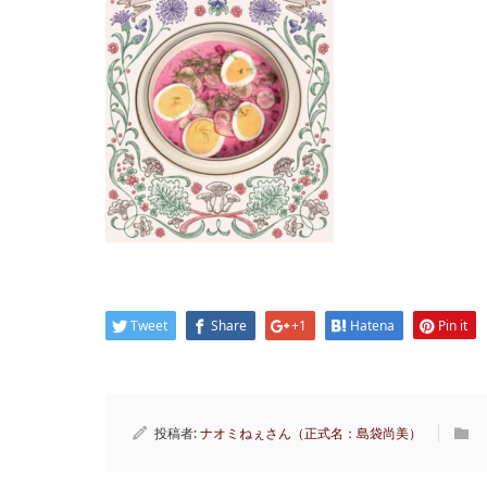
Tweet
Share
+1
Hatena
Pin it
投稿者:
ナオミねぇさん（正式名：島袋尚美）