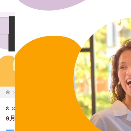
島袋尚美の就活相談
女性社長インタビュー
イベント情報
就活掲示板
お知らせ
ホーム
9月なおみねぇさん
2022.09.8
9月なおみねぇさん