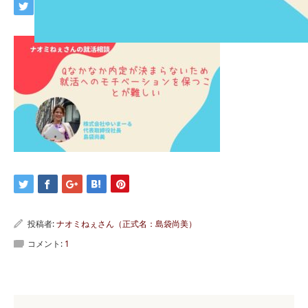
投稿者:
ナオミねぇさん（正式名：島袋尚美）
コメント:
1