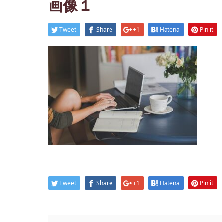
画像１
Tweet
Share
+1
Hatena
Pin it
Tweet
Share
+1
Hatena
Pin it