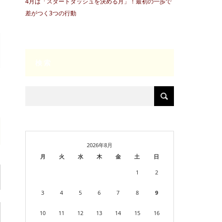
4月は「スタートダッシュを決める月」！最初の一歩で
差がつく3つの行動
検索
2026年8月
月
火
水
木
金
土
日
1
2
3
4
5
6
7
8
9
10
11
12
13
14
15
16