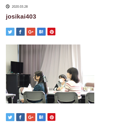
2020.03.28
josikai403