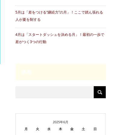
5月は「差をつける“継続力”の月」！ここで踏ん張れる
人が夏を制する
4月は「スタートダッシュを決める月」！最初の一歩で
差がつく3つの行動
検索
2025年6月
月
火
水
木
金
土
日