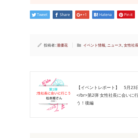
Tweet
Share
+1
Hatena
Pin it
投稿者:
瀧優花
イベント情報
,
ニュース
,
女性社
【イベントレポート】 5月23
</br>第2弾 女性社長に会いに
う！後編