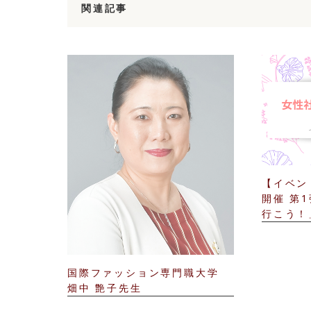
関連記事
【イベン
開催 第
行こう！」
国際ファッション専門職大学
畑中 艶子先生