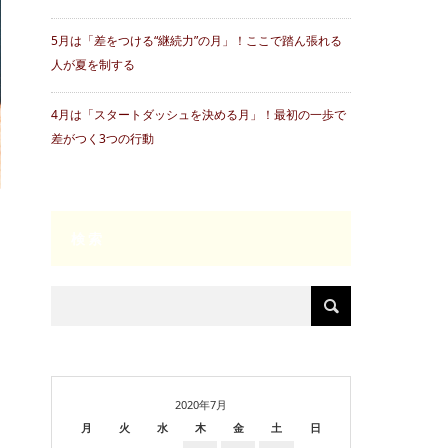
5月は「差をつける“継続力”の月」！ここで踏ん張れる
人が夏を制する
4月は「スタートダッシュを決める月」！最初の一歩で
差がつく3つの行動
検索
2020年7月
月
火
水
木
金
土
日