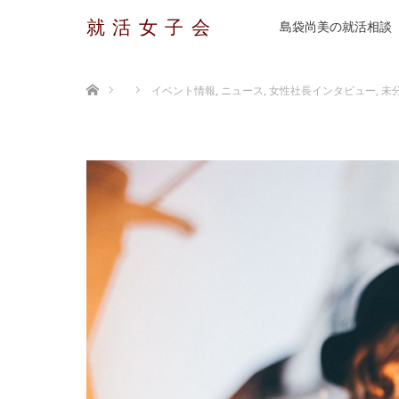
就活女子会
島袋尚美の就活相談
ホーム
イベント情報
,
ニュース
,
女性社長インタビュー
,
未