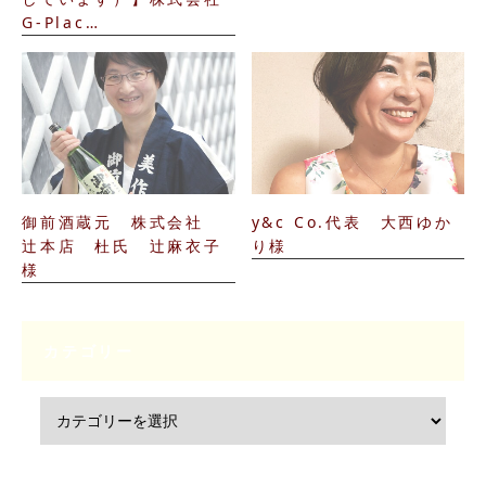
G-Plac…
御前酒蔵元 株式会社
y&c Co.代表 大西ゆか
辻本店 杜氏 辻麻衣子
り様
様
カテゴリー